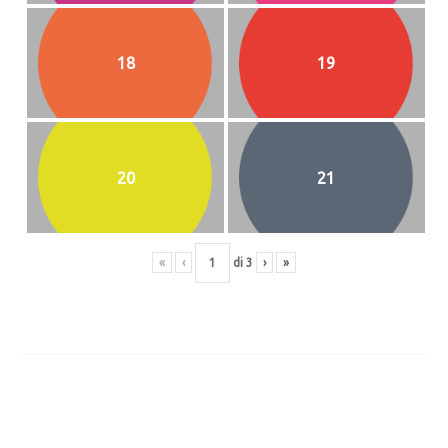
18
19
20
21
«
‹
di
3
›
»