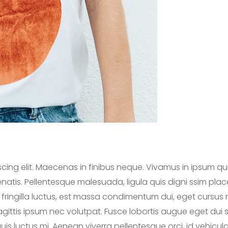
cing elit. Maecenas in finibus neque. Vivamus in ipsum quis
atis. Pellentesque malesuada, ligula quis digni ssim plac
 fringilla luctus, est massa condimentum dui, eget curs
ittis ipsum nec volutpat. Fusce lobortis augue eget dui sce
is luctus mi. Aenean viverra pellentesque orci, id vehicula 