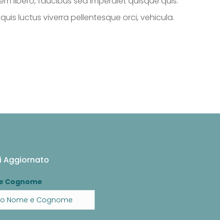
em libero, faucibus sed imperdiet quisque quis.
uis luctus viverra pellentesque orci, vehicula.
i Aggiornato
e Cognome