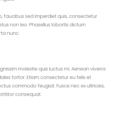
o, faucibus sed imperdiet quis, consectetur
metus non leo. Phasellus lobortis dictum
rta nunc.
ignissim molestie quis luctus mi. Aenean viverra
les tortor. Etiam consectetur eu felis et
lectus commodo feugiat. Fusce nec ex ultricies,
orttitor consequat.