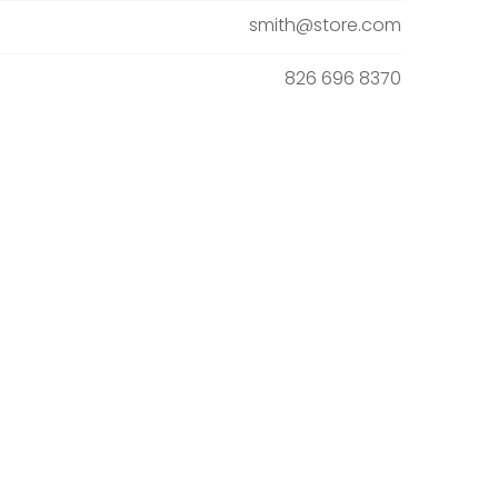
smith@store.com
826 696 8370