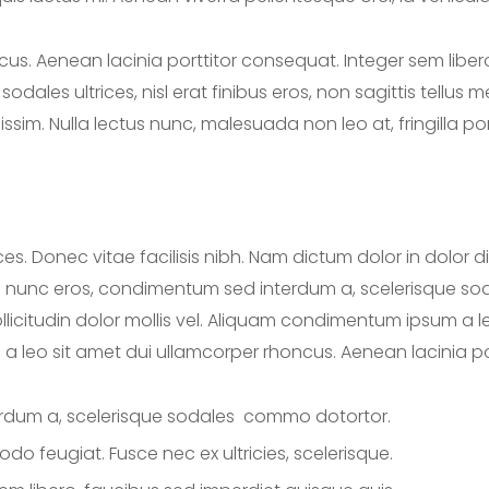
us. Aenean lacinia porttitor consequat. Integer sem liber
odales ultrices, nisl erat finibus eros, non sagittis tellus 
m. Nulla lectus nunc, malesuada non leo at, fringilla po
ces. Donec vitae facilisis nibh. Nam dictum dolor in dolor d
s nunc eros, condimentum sed interdum a, scelerisque soda
llicitudin dolor mollis vel. Aliquam condimentum ipsum a 
 a leo sit amet dui ullamcorper rhoncus. Aenean lacinia p
dum a, scelerisque sodales commo dotortor.
feugiat. Fusce nec ex ultricies, scelerisque.