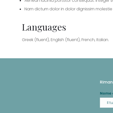
Aenean lacinia porttitor consequat. Integer s
Nam dictum dolor in dolor dignissim molestie q
Languages
Greek (fluent), English (fluent), French, Italian.
Riman
Nome 