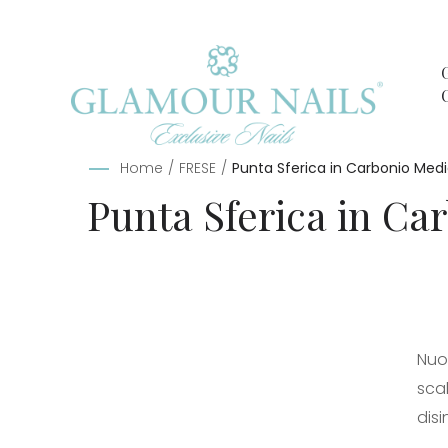
Home
/
FRESE
/
Punta Sferica in Carbonio Med
Punta Sferica in Ca
Nuov
scal
disi