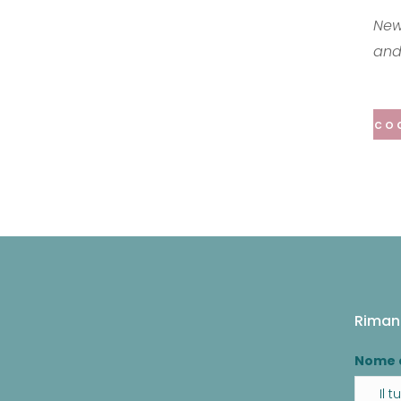
New
and 
co
Riman
Nome 