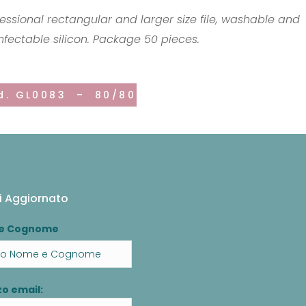
fessional rectangular and larger size file, washable and
infectable silicon. Package 50 pieces.
d. GL0083 – 80/80
i Aggiornato
e Cognome
zo email: