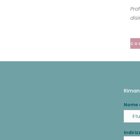
Pro
dis
co
Riman
Nome 
Indiriz