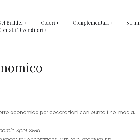
Gel Builder
Colori
Complementari
Strum
Contatti/Rivenditori
onomico
retto economico per decorazioni con punta fine-media.
nomic Spot Swirl
trument for decorations with thin-medium tip.