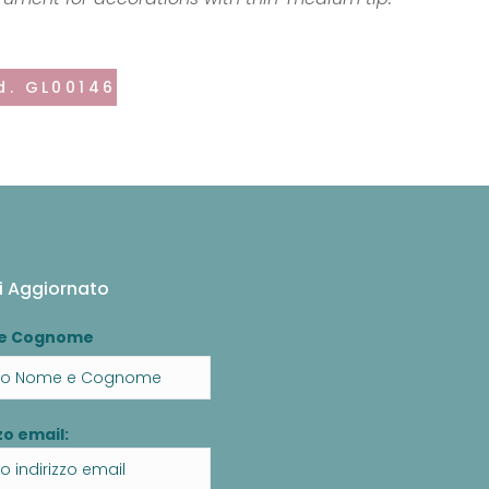
d. GL00146
i Aggiornato
e Cognome
zo email: