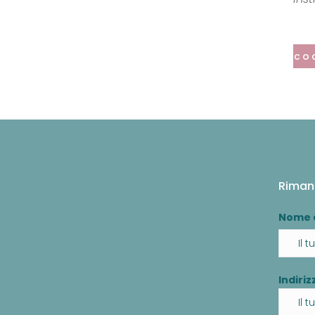
co
Riman
Nome 
Indiriz