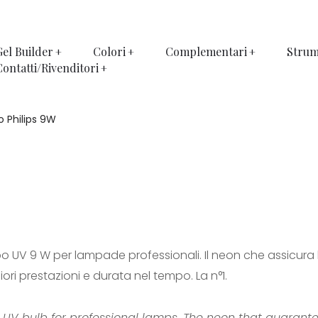
Gel Builder
Colori
Complementari
Strum
Contatti/Rivenditori
o Philips 9W
bo UV 9 W per lampade professionali. Il neon che assicura 
iori prestazioni e durata nel tempo. La n°1.
 UV bulb for professional lamps. The neon that guarant