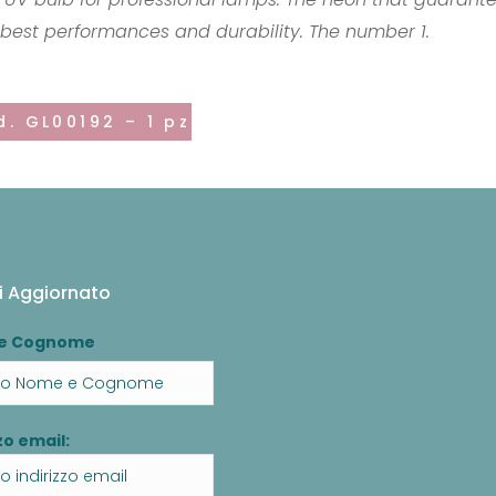
 best performances and durability. The number 1.
d. GL00192 – 1 pz
i Aggiornato
e Cognome
zo email: