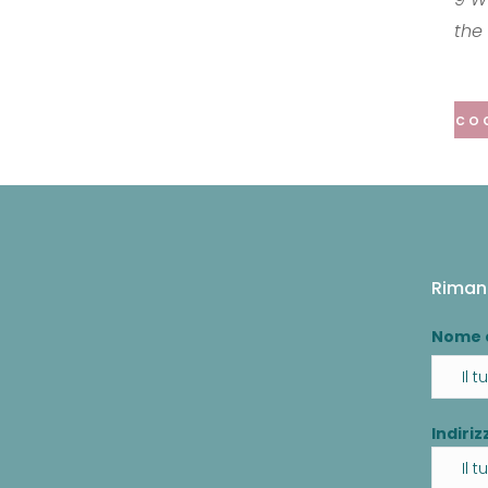
the
co
Riman
Nome 
Indiriz