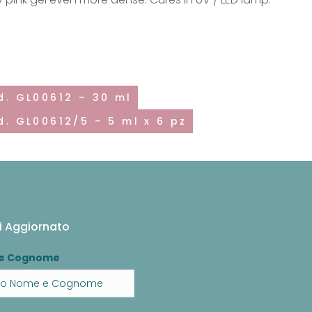
d. GL00612 – 30 ml
d. GL00612/5 – 5 ml x 6 pz
i Aggiornato
e Cognome