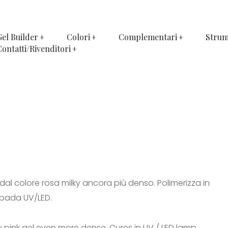
Gel Builder
Colori
Complementari
Strum
Contatti/Rivenditori
dal colore rosa milky ancora più denso. Polimerizza in
pada UV/LED.
y pink gel even more dense. Cures in UV / LED lamp.