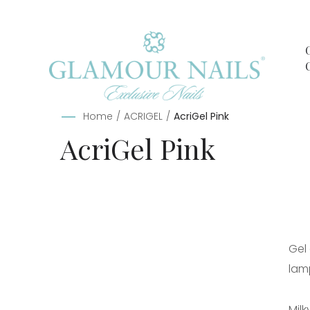
Home
/
ACRIGEL
/
AcriGel Pink
AcriGel Pink
Gel 
lam
Milk