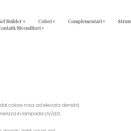
Gel Builder
Colori
Complementari
Strum
Contatti/Rivenditori
 dal colore rosa ad elevata densità.
imerizza in lampada UV/LED.
 density light cover gel.