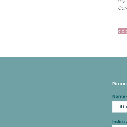
Cur
co
Riman
Nome 
Indiriz