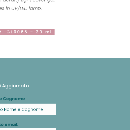
es in UV/LED lamp.
d. GL0065 – 30 ml
i Aggiornato
e Cognome
zo email: